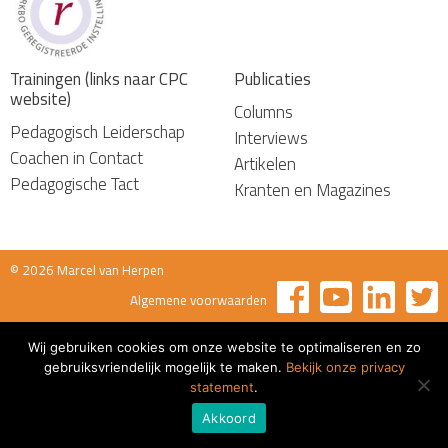
Trainingen (links naar CPC
Publicaties
website)
Columns
Pedagogisch Leiderschap
Interviews
Coachen in Contact
Artikelen
Pedagogische Tact
Kranten en Magazines
© 2026 Marcel van Herpen
Algemene voorwaarden
Wij gebruiken cookies om onze website te optimaliseren en zo
gebruiksvriendelijk mogelijk te maken.
Bekijk onze privacy
statement
.
Akkoord