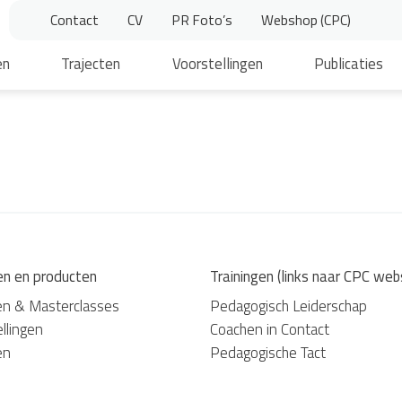
Contact
CV
PR Foto’s
Webshop (CPC)
en
Trajecten
Voorstellingen
Publicaties
en en producten
Trainingen (links naar CPC web
en & Masterclasses
Pedagogisch Leiderschap
llingen
Coachen in Contact
en
Pedagogische Tact