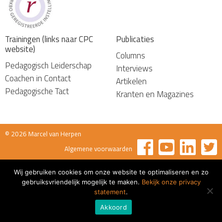
Trainingen (links naar CPC
Publicaties
website)
Columns
Pedagogisch Leiderschap
Interviews
Coachen in Contact
Artikelen
Pedagogische Tact
Kranten en Magazines
© 2026 Marcel van Herpen
Algemene voorwaarden
Wij gebruiken cookies om onze website te optimaliseren en zo
gebruiksvriendelijk mogelijk te maken.
Bekijk onze privacy
statement
.
Akkoord