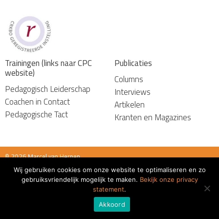
Trainingen (links naar CPC
Publicaties
website)
Columns
Pedagogisch Leiderschap
Interviews
Coachen in Contact
Artikelen
Pedagogische Tact
Kranten en Magazines
© 2026 Marcel van Herpen
Wij gebruiken cookies om onze website te optimaliseren en zo
Algemene voorwaarden
gebruiksvriendelijk mogelijk te maken.
Bekijk onze privacy
statement
.
Akkoord