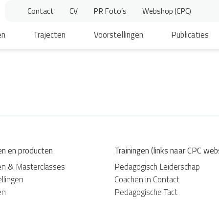
Contact
CV
PR Foto’s
Webshop (CPC)
en
Trajecten
Voorstellingen
Publicaties
en en producten
Trainingen (links naar CPC web
en & Masterclasses
Pedagogisch Leiderschap
llingen
Coachen in Contact
en
Pedagogische Tact