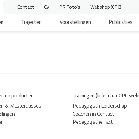
Contact
CV
PR Foto’s
Webshop (CPC)
en
Trajecten
Voorstellingen
Publicaties
en en producten
Trainingen (links naar CPC web
en & Masterclasses
Pedagogisch Leiderschap
llingen
Coachen in Contact
en
Pedagogische Tact