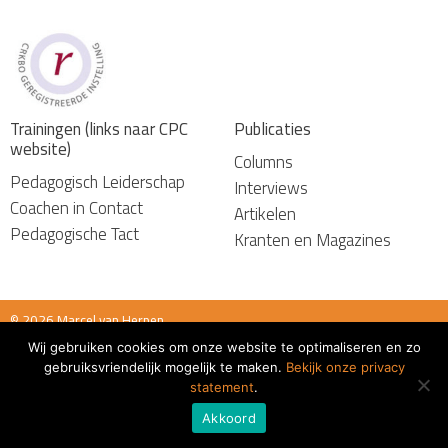
Trainingen (links naar CPC
Publicaties
website)
Columns
Pedagogisch Leiderschap
Interviews
Coachen in Contact
Artikelen
Pedagogische Tact
Kranten en Magazines
© 2026 Marcel van Herpen
Wij gebruiken cookies om onze website te optimaliseren en zo
Algemene voorwaarden
gebruiksvriendelijk mogelijk te maken.
Bekijk onze privacy
statement
.
Akkoord