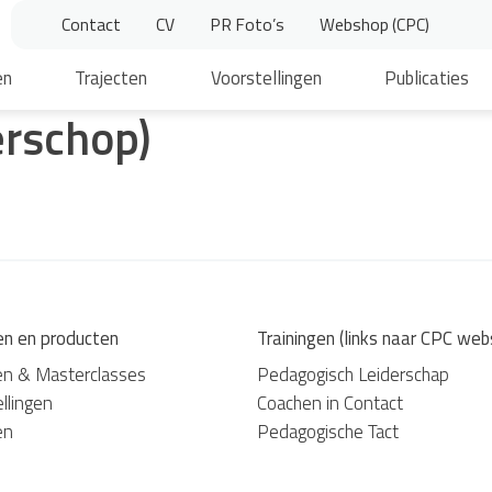
Contact
CV
PR Foto’s
Webshop (CPC)
en
Trajecten
Voorstellingen
Publicaties
erschop)
en en producten
Trainingen (links naar CPC web
en & Masterclasses
Pedagogisch Leiderschap
llingen
Coachen in Contact
en
Pedagogische Tact