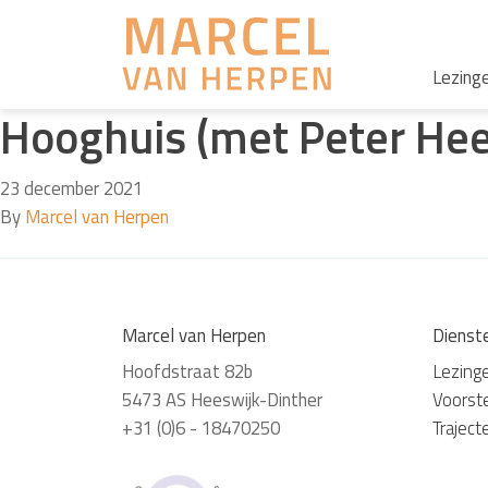
Lezing
Hooghuis (met Peter He
23 december 2021
By
Marcel van Herpen
Marcel van Herpen
Dienst
Hoofdstraat 82b
Lezing
5473 AS Heeswijk-Dinther
Voorste
+31 (0)6 - 18470250
Traject