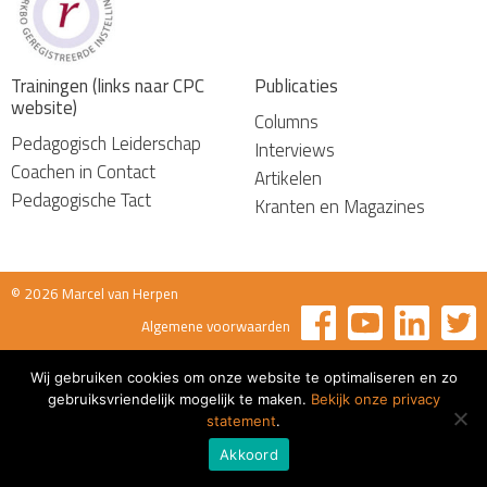
Trainingen (links naar CPC
Publicaties
website)
Columns
Pedagogisch Leiderschap
Interviews
Coachen in Contact
Artikelen
Pedagogische Tact
Kranten en Magazines
© 2026 Marcel van Herpen
Algemene voorwaarden
Wij gebruiken cookies om onze website te optimaliseren en zo
gebruiksvriendelijk mogelijk te maken.
Bekijk onze privacy
statement
.
Akkoord