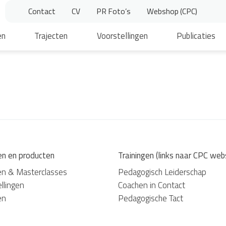
Contact
CV
PR Foto’s
Webshop (CPC)
en
Trajecten
Voorstellingen
Publicaties
en en producten
Trainingen (links naar CPC web
en & Masterclasses
Pedagogisch Leiderschap
llingen
Coachen in Contact
en
Pedagogische Tact