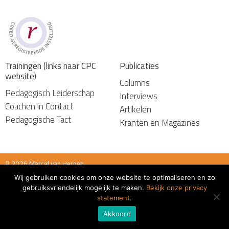
Trainingen (links naar CPC
Publicaties
website)
Columns
Pedagogisch Leiderschap
Interviews
Coachen in Contact
Artikelen
Pedagogische Tact
Kranten en Magazines
© 2026 Marcel van Herpen
Wij gebruiken cookies om onze website te optimaliseren en zo
Algemene voorwaarden
gebruiksvriendelijk mogelijk te maken.
Bekijk onze privacy
statement
.
Akkoord