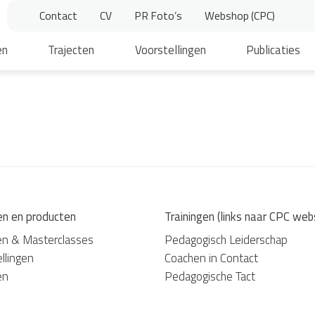
Contact
CV
PR Foto’s
Webshop (CPC)
en
Trajecten
Voorstellingen
Publicaties
en en producten
Trainingen (links naar CPC web
en & Masterclasses
Pedagogisch Leiderschap
llingen
Coachen in Contact
en
Pedagogische Tact