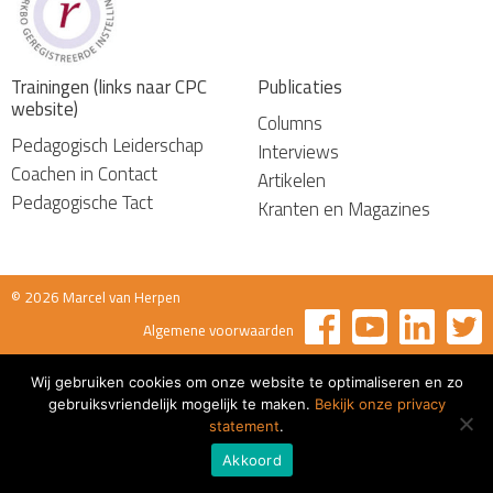
Trainingen (links naar CPC
Publicaties
website)
Columns
Pedagogisch Leiderschap
Interviews
Coachen in Contact
Artikelen
Pedagogische Tact
Kranten en Magazines
© 2026 Marcel van Herpen
Algemene voorwaarden
Wij gebruiken cookies om onze website te optimaliseren en zo
gebruiksvriendelijk mogelijk te maken.
Bekijk onze privacy
statement
.
Akkoord