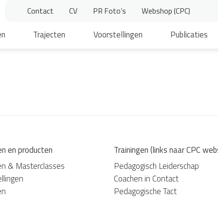
Contact
CV
PR Foto’s
Webshop (CPC)
en
Trajecten
Voorstellingen
Publicaties
en en producten
Trainingen (links naar CPC web
en & Masterclasses
Pedagogisch Leiderschap
llingen
Coachen in Contact
en
Pedagogische Tact