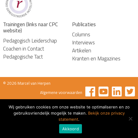
Trainingen (links naar CPC
Publicaties
website)
Columns
Pedagogisch Leiderschap
Interviews
Coachen in Contact
Artikelen
Pedagogische Tact
Kranten en Magazines
© 2026 Marcel van Herpen
Algemene voorwaarden
Wij gebruiken cookies om onze website te optimaliseren en zo
gebruiksvriendelijk mogelijk te maken.
Bekijk onze privacy
statement
.
Akkoord