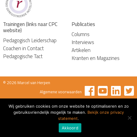
Trainingen (links naar CPC
Publicaties
website)
Columns
Pedagogisch Leiderschap
Interviews
Coachen in Contact
Artikelen
Pedagogische Tact
Kranten en Magazines
© 2026 Marcel van Herpen
Algemene voorwaarden
Wij gebruiken cookies om onze website te optimaliseren en zo
gebruiksvriendelijk mogelijk te maken.
Bekijk onze privacy
statement
.
Akkoord