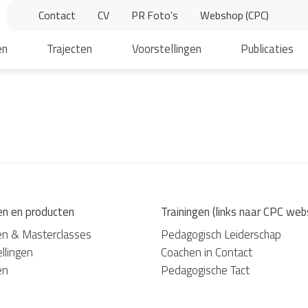
Contact
CV
PR Foto’s
Webshop (CPC)
en
Trajecten
Voorstellingen
Publicaties
en en producten
Trainingen (links naar CPC web
en & Masterclasses
Pedagogisch Leiderschap
llingen
Coachen in Contact
en
Pedagogische Tact