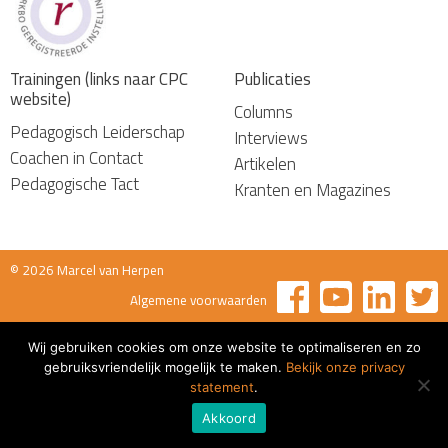
Trainingen (links naar CPC
Publicaties
website)
Columns
Pedagogisch Leiderschap
Interviews
Coachen in Contact
Artikelen
Pedagogische Tact
Kranten en Magazines
© 2026 Marcel van Herpen
Algemene voorwaarden
Wij gebruiken cookies om onze website te optimaliseren en zo
gebruiksvriendelijk mogelijk te maken.
Bekijk onze privacy
statement
.
Akkoord