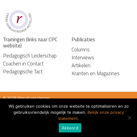
Trainingen (links naar CPC
Publicaties
website)
Columns
Pedagogisch Leiderschap
Interviews
Coachen in Contact
Artikelen
Pedagogische Tact
Kranten en Magazines
© 2026 Marcel van Herpen
Wij gebruiken cookies om onze website te optimaliseren en zo
Algemene voorwaarden
gebruiksvriendelijk mogelijk te maken.
Bekijk onze privacy
statement
.
Akkoord