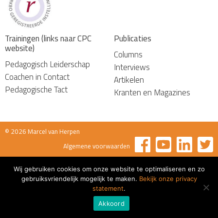
Trainingen (links naar CPC
Publicaties
website)
Columns
Pedagogisch Leiderschap
Interviews
Coachen in Contact
Artikelen
Pedagogische Tact
Kranten en Magazines
© 2026 Marcel van Herpen
Algemene voorwaarden
Wij gebruiken cookies om onze website te optimaliseren en zo
gebruiksvriendelijk mogelijk te maken.
Bekijk onze privacy
statement
.
Akkoord