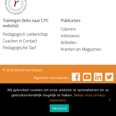
Trainingen (links naar CPC
Publicaties
website)
Columns
Pedagogisch Leiderschap
Interviews
Coachen in Contact
Artikelen
Pedagogische Tact
Kranten en Magazines
© 2026 Marcel van Herpen
Algemene voorwaarden
Wij gebruiken cookies om onze website te optimaliseren en zo
gebruiksvriendelijk mogelijk te maken.
Bekijk onze privacy
statement
.
Akkoord