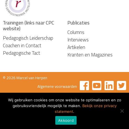
Trainingen (links naar CPC
Publicaties
website)
Columns
Pedagogisch Leiderschap
Interviews
Coachen in Contact
Artikelen
Pedagogische Tact
Kranten en Magazines
© 2026 Marcel van Herpen
Algemene voorwaarden
Wij gebruiken cookies om onze website te optimaliseren en zo
gebruiksvriendelijk mogelijk te maken.
Bekijk onze privacy
statement
.
Akkoord