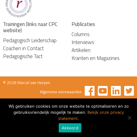
Trainingen (links naar CPC
Publicaties
website)
Columns
Pedagogisch Leiderschap
Interviews
Coachen in Contact
Artikelen
Pedagogische Tact
Kranten en Magazines
© 2026 Marcel van Herpen
Algemene voorwaarden
Wij gebruiken cookies om onze website te optimaliseren en zo
gebruiksvriendelijk mogelijk te maken.
Bekijk onze privacy
statement
.
Akkoord