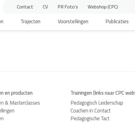
Contact
CV
PR Foto’s
Webshop (CPC)
en
Trajecten
Voorstellingen
Publicaties
en en producten
Trainingen (links naar CPC web
en & Masterclasses
Pedagogisch Leiderschap
llingen
Coachen in Contact
en
Pedagogische Tact