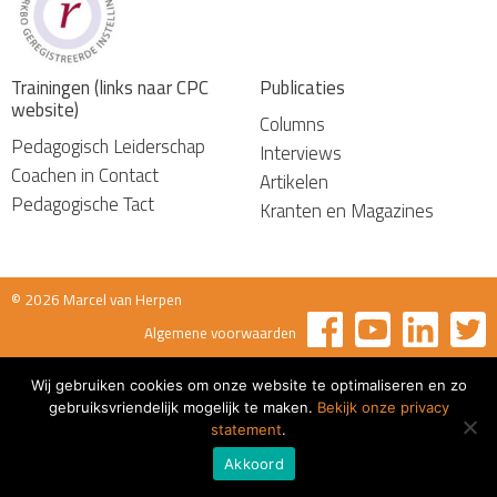
Trainingen (links naar CPC
Publicaties
website)
Columns
Pedagogisch Leiderschap
Interviews
Coachen in Contact
Artikelen
Pedagogische Tact
Kranten en Magazines
© 2026 Marcel van Herpen
Algemene voorwaarden
Wij gebruiken cookies om onze website te optimaliseren en zo
gebruiksvriendelijk mogelijk te maken.
Bekijk onze privacy
statement
.
Akkoord