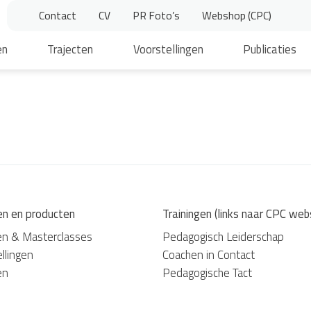
Contact
CV
PR Foto’s
Webshop (CPC)
en
Trajecten
Voorstellingen
Publicaties
en en producten
Trainingen (links naar CPC web
en & Masterclasses
Pedagogisch Leiderschap
llingen
Coachen in Contact
en
Pedagogische Tact