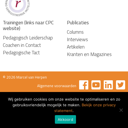
Trainingen (links naar CPC
Publicaties
website)
Columns
Pedagogisch Leiderschap
Interviews
Coachen in Contact
Artikelen
Pedagogische Tact
Kranten en Magazines
© 2026 Marcel van Herpen
Algemene voorwaarden
Wij gebruiken cookies om onze website te optimaliseren en zo
gebruiksvriendelijk mogelijk te maken.
Bekijk onze privacy
statement
.
Akkoord