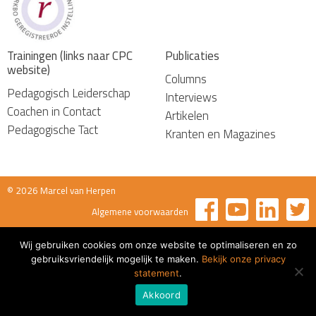
Trainingen (links naar CPC
Publicaties
website)
Columns
Pedagogisch Leiderschap
Interviews
Coachen in Contact
Artikelen
Pedagogische Tact
Kranten en Magazines
© 2026 Marcel van Herpen
Algemene voorwaarden
Wij gebruiken cookies om onze website te optimaliseren en zo
gebruiksvriendelijk mogelijk te maken.
Bekijk onze privacy
statement
.
Akkoord