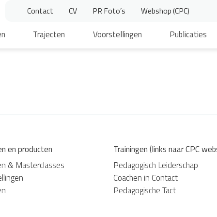
Contact
CV
PR Foto’s
Webshop (CPC)
en
Trajecten
Voorstellingen
Publicaties
en en producten
Trainingen (links naar CPC web
en & Masterclasses
Pedagogisch Leiderschap
llingen
Coachen in Contact
en
Pedagogische Tact