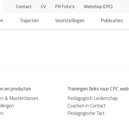
Contact
CV
PR Foto’s
Webshop (CPC)
en
Trajecten
Voorstellingen
Publicaties
en en producten
Trainingen (links naar CPC web
en & Masterclasses
Pedagogisch Leiderschap
llingen
Coachen in Contact
en
Pedagogische Tact