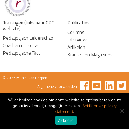
Trainingen (links naar CPC
Publicaties
website)
Columns
Pedagogisch Leiderschap
Interviews
Coachen in Contact
Artikelen
Pedagogische Tact
Kranten en Magazines
© 2026 Marcel van Herpen
Algemene voorwaarden
Wij gebruiken cookies om onze website te optimaliseren en zo
gebruiksvriendelijk mogelijk te maken.
Bekijk onze privacy
statement
.
Akkoord