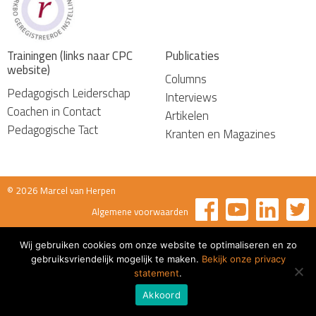
Trainingen (links naar CPC
Publicaties
website)
Columns
Pedagogisch Leiderschap
Interviews
Coachen in Contact
Artikelen
Pedagogische Tact
Kranten en Magazines
© 2026 Marcel van Herpen
Algemene voorwaarden
Wij gebruiken cookies om onze website te optimaliseren en zo
gebruiksvriendelijk mogelijk te maken.
Bekijk onze privacy
statement
.
Akkoord