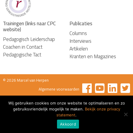
Trainingen (links naar CPC
Publicaties
website)
Columns
Pedagogisch Leiderschap
Interviews
Coachen in Contact
Artikelen
Pedagogische Tact
Kranten en Magazines
© 2026 Marcel van Herpen
Algemene voorwaarden
Wij gebruiken cookies om onze website te optimaliseren en zo
gebruiksvriendelijk mogelijk te maken.
Bekijk onze privacy
statement
.
Akkoord