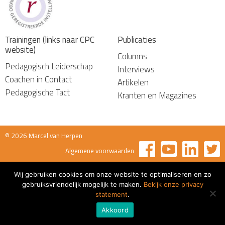
Trainingen (links naar CPC
Publicaties
website)
Columns
Pedagogisch Leiderschap
Interviews
Coachen in Contact
Artikelen
Pedagogische Tact
Kranten en Magazines
© 2026 Marcel van Herpen
Algemene voorwaarden
Wij gebruiken cookies om onze website te optimaliseren en zo
gebruiksvriendelijk mogelijk te maken.
Bekijk onze privacy
statement
.
Akkoord