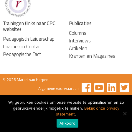
Trainingen (links naar CPC
Publicaties
website)
Columns
Pedagogisch Leiderschap
Interviews
Coachen in Contact
Artikelen
Pedagogische Tact
Kranten en Magazines
© 2026 Marcel van Herpen
Algemene voorwaarden
Wij gebruiken cookies om onze website te optimaliseren en zo
gebruiksvriendelijk mogelijk te maken.
Bekijk onze privacy
statement
.
Akkoord