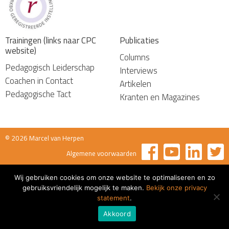
Trainingen (links naar CPC
Publicaties
website)
Columns
Pedagogisch Leiderschap
Interviews
Coachen in Contact
Artikelen
Pedagogische Tact
Kranten en Magazines
© 2026 Marcel van Herpen
Algemene voorwaarden
Wij gebruiken cookies om onze website te optimaliseren en zo
gebruiksvriendelijk mogelijk te maken.
Bekijk onze privacy
statement
.
Akkoord